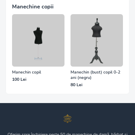
Manechine copii
Manechin copil
Manechin (bust) copil 0-2
ani (negru)
100 Lei
80 Lei
Oferim spre închiriere peste 50 de manechine de damă, bărbat și