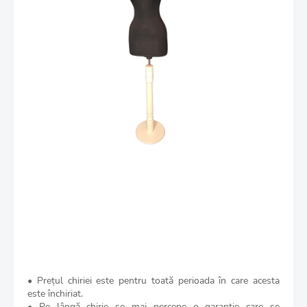
• Prețul chiriei este pentru toată perioada în care acesta
este închiriat.
• Pe lângă chirie se mai percepe o garanție care se